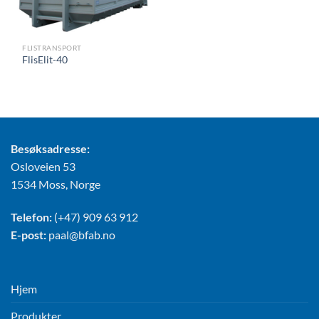
FLISTRANSPORT
FlisElit-40
Besøksadresse:
Osloveien 53
1534 Moss, Norge
Telefon:
(+47) 909 63 912
E-post:
paal@bfab.no
Hjem
Produkter