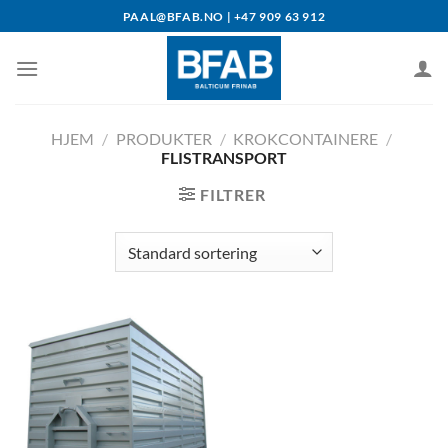
Skip
PAAL@BFAB.NO | +47 909 63 912
to
content
HJEM
/
PRODUKTER
/
KROKCONTAINERE
/
FLISTRANSPORT
FILTRER